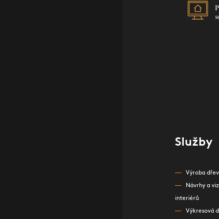
P
s
Služby
Výroba dře
Návrhy a vi
interiérů
Výkresová 