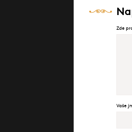
Na
Zde pr
Vaše j