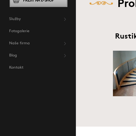
PŘEJÍT NA E-SHOP
Pro
Služby
Fotogalerie
Rusti
Naše firma
Blog
Kontakt