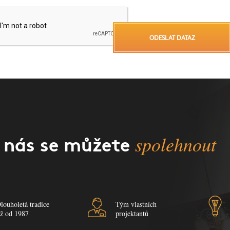
ODESLAT DATAZ
spolehnout
 nás se můžete
louholetá tradice
Tým vlastních
iž od 1987
projektantů