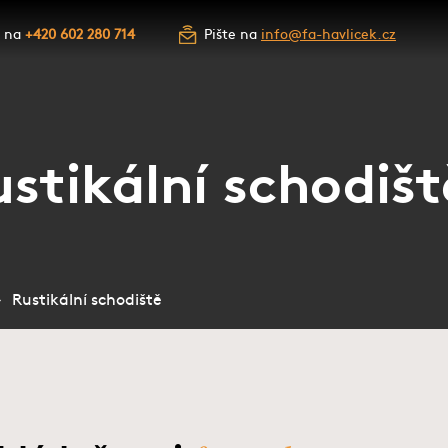
e na
+420 602 280 714
Pište na
info@fa-havlicek.cz
stikální schodišt
Rustikální schodiště