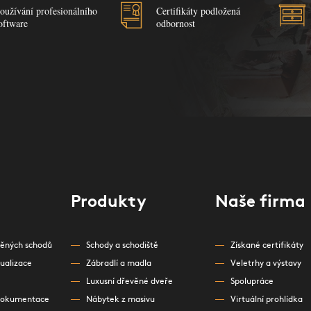
oužívání profesionálního
Certifikáty podložená
oftware
odbornost
Produkty
Naše firma
věných schodů
Schody a schodiště
Získané certifikáty
zualizace
Zábradlí a madla
Veletrhy a výstavy
Luxusní dřevěné dveře
Spolupráce
dokumentace
Nábytek z masivu
Virtuální prohlídka