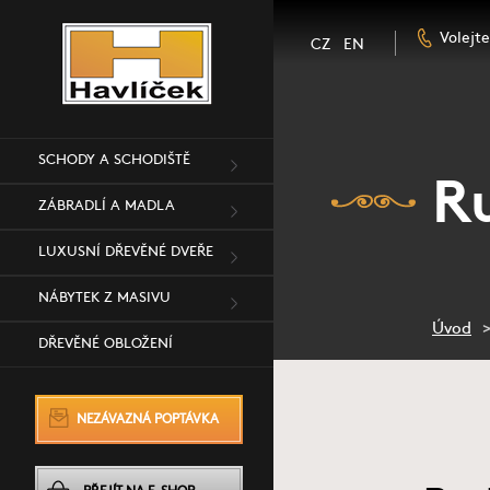
Volejt
CZ
EN
SCHODY A SCHODIŠTĚ
Ru
ZÁBRADLÍ A MADLA
LUXUSNÍ DŘEVĚNÉ DVEŘE
NÁBYTEK Z MASIVU
Úvod
DŘEVĚNÉ OBLOŽENÍ
NEZÁVAZNÁ POPTÁVKA