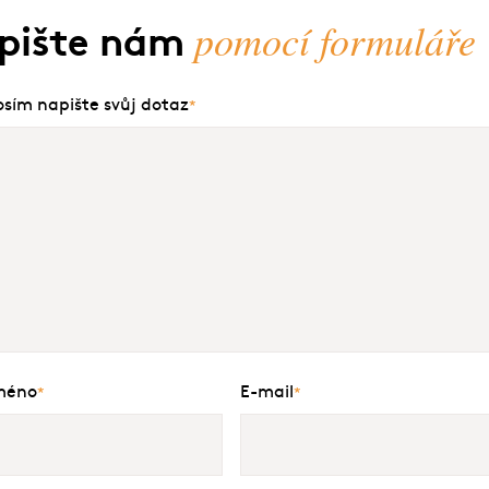
pomocí formuláře
pište nám
osím napište svůj dotaz
*
méno
E-mail
*
*