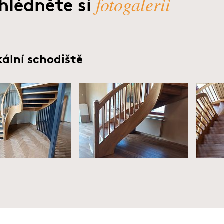
fotogalerii
hlédněte si
kální schodiště