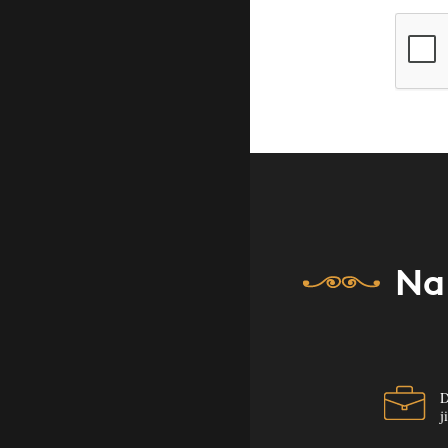
Na
D
j