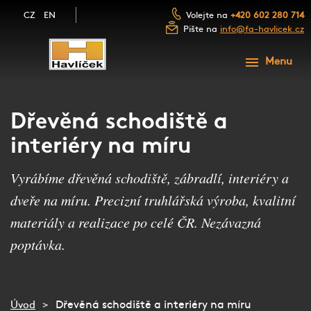
CZ
EN
Volejte na
+420 602 280 714
Pište na
info@fa-havlicek.cz
ÚVOD
Menu
PRODUKTY
SLUŽBY
SCHODY A SCHODIŠTĚ
Dřevěná schodiště a
FOTOGALERIE
interiéry na míru
ZÁBRADLÍ A MADLA
NAŠE FIRMA
Vyrábíme dřevěná schodiště, zábradlí, interiéry a
LUXUSNÍ DŘEVĚNÉ DVEŘE
BLOG
dveře na míru. Precizní truhlářská výroba, kvalitní
NÁBYTEK Z MASIVU
KONTAKT
materiály a realizace po celé ČR. Nezávazná
DŘEVĚNÉ OBLOŽENÍ
poptávka.
NEZÁVAZNÁ POPTÁVKA
PŘEJÍT NA E-SHOP
Dřevěná schodiště a interiéry na míru
Úvod