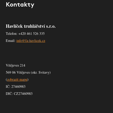
Kontakty
Havlíček truhlářství s.r.o.
Telefon: +420 461 526 335
Email:
info@fa-havlicek.cz
Vítějeves 214
569 06 Vítějeves (okr. Svitavy)
(
zobrazit mapu
)
IČ: 27460983
DIČ: CZ27460983