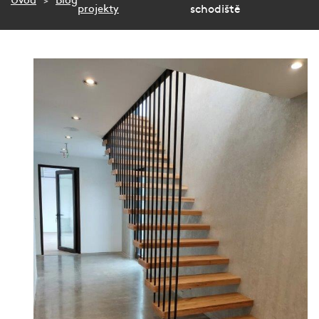
Úvod
Blog
Služby
projekty
schodiště
Fotogalerie
Naše firma
Blog
Kontakt