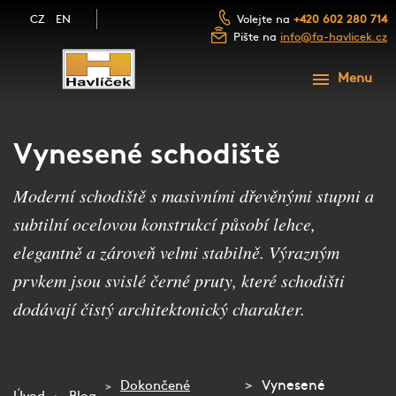
CZ
EN
Volejte na
+420 602 280 714
Pište na
info@fa-havlicek.cz
ÚVOD
Menu
PRODUKTY
SLUŽBY
SCHODY A SCHODIŠTĚ
Vynesené schodiště
FOTOGALERIE
ZÁBRADLÍ A MADLA
Moderní schodiště s masivními dřevěnými stupni a
NAŠE FIRMA
subtilní ocelovou konstrukcí působí lehce,
LUXUSNÍ DŘEVĚNÉ DVEŘE
BLOG
elegantně a zároveň velmi stabilně. Výrazným
NÁBYTEK Z MASIVU
prvkem jsou svislé černé pruty, které schodišti
KONTAKT
DŘEVĚNÉ OBLOŽENÍ
dodávají čistý architektonický charakter.
NEZÁVAZNÁ POPTÁVKA
PŘEJÍT NA E-SHOP
Vynesené
Dokončené