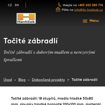
CZ
EN
Volejte na
+420 602 280 714
Pište na
info@fa-havlicek.cz
ÚVOD
Menu
PRODUKTY
SLUŽBY
SCHODY A SCHODIŠTĚ
Točité zábradlí
FOTOGALERIE
ZÁBRADLÍ A MADLA
Točité zábradlí s dubovým madlem a nerezovými
NAŠE FIRMA
šprušlemi
LUXUSNÍ DŘEVĚNÉ DVEŘE
BLOG
NÁBYTEK Z MASIVU
KONTAKT
DŘEVĚNÉ OBLOŽENÍ
Točité zábradlí
Úvod
Blog
Dokončené projekty
NEZÁVAZNÁ POPTÁVKA
PŘEJÍT NA E-SHOP
Točité zábradlí: 18 stupňů, madlo hladké 50x80
mm, sloupky hladké hranaté 100x100 mm, materiál