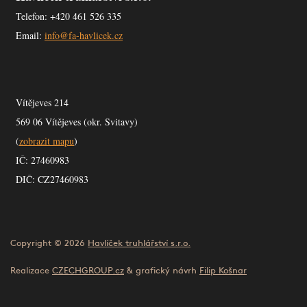
Telefon: +420 461 526 335
Email:
info@fa-havlicek.cz
Vítějeves 214
569 06 Vítějeves (okr. Svitavy)
(
zobrazit mapu
)
IČ: 27460983
DIČ: CZ27460983
Copyright © 2026
Havlíček truhlářství s.r.o.
Realizace
CZECHGROUP.cz
& grafický návrh
Filip Košnar