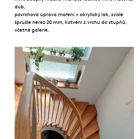
Služby
dub,
Fotogalerie
povrchová úprava moření + akrylický lak, svislé
šprušle nerez 20 mm, kotvení z vrchu do stupňů,
Naše firma
včetně galerie.
Blog
Kontakt