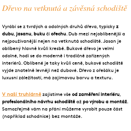
Dřevo na vetknutá a závěsná schodiště
Vyrábí se z tvrdých a odolných druhů dřeva, typicky
z
dubu
,
jasanu
,
buku
či
ořechu
. Dub mezi nejoblíbenější a
nejpoužívanější nejen na vetknutá schodiště. Jasan je
oblíbený hlavně kvůli kresbě. Bukové dřevo je velmi
odolné, hodí se do moderně i tradičně zařízených
interiérů. Oblíbené je taky kvůli ceně, bukové schodiště
vyjde znatelně levněji než dubové. Dřevo z ořešáku je
luxusní záležitostí, má zajímavou barvu a texturu.
V naší truhlárně
zajistíme vše
od zaměření interiéru
,
profesionálního návrhu schodiště
až
po výrobu a montáž
.
Samozřejmě vám na přání můžeme vyrobit pouze část
(například schodnice) bez montáže.