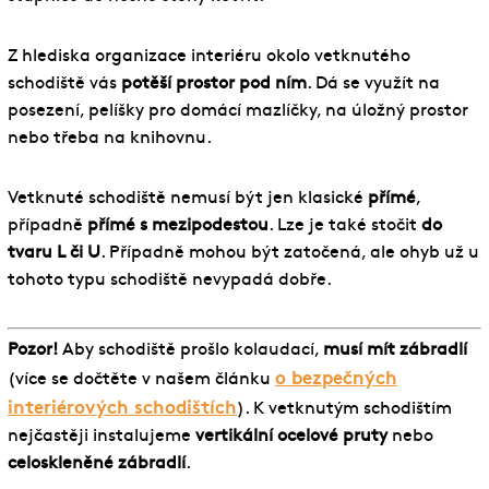
Z hlediska organizace interiéru okolo vetknutého
schodiště vás
potěší prostor pod ním
. Dá se využít na
posezení, pelíšky pro domácí mazlíčky, na úložný prostor
nebo třeba na knihovnu.
Vetknuté schodiště nemusí být jen klasické
přímé
,
případně
přímé s mezipodestou
. Lze je také stočit
do
tvaru L či U
. Případně mohou být zatočená, ale ohyb už u
tohoto typu schodiště nevypadá dobře.
Pozor!
Aby schodiště prošlo kolaudací,
musí mít zábradlí
o bezpečných
(více se dočtěte v našem článku
interiérových schodištích
). K vetknutým schodištím
nejčastěji instalujeme
vertikální ocelové pruty
nebo
celoskleněné zábradlí
.