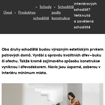
Služby
interiérových
Schody
Schodiště
schodišť?
Fotogalerie
Úvod
Produkty
a
podle
Vetknutá
schodiště
konstrukce
Naše firma
a zavěšená
schodiště
Blog
Kontakt
Oba druhy schodiště budou výrazným estetickým prvkem
patrových domů. Vyrábí z opravdu kvalitních dřev – buku
či ořechu. Takže kromě zajímavého způsobu konstrukce
vyniknou i dřevodekorem. Navíc jsou úsporné, zaberou v
interiéru minimum místa.