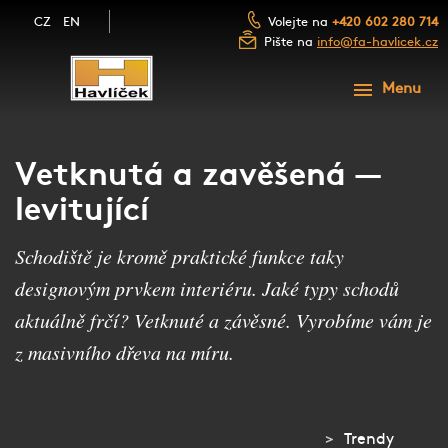
CZ
EN
Volejte na
+420 602 280 714
Pište na
info@fa-havlicek.cz
ÚVOD
Menu
PRODUKTY
SLUŽBY
SCHODY A SCHODIŠTĚ
Vetknutá a zavěšená —
FOTOGALERIE
levitující
ZÁBRADLÍ A MADLA
NAŠE FIRMA
Schodiště je kromě praktické funkce taky
LUXUSNÍ DŘEVĚNÉ DVEŘE
BLOG
designovým prvkem interiéru. Jaké typy schodů
NÁBYTEK Z MASIVU
KONTAKT
aktuálně frčí? Vetknuté a závěsné. Vyrobíme vám je
DŘEVĚNÉ OBLOŽENÍ
z masivního dřeva na míru.
NEZÁVAZNÁ POPTÁVKA
PŘEJÍT NA E-SHOP
Trendy