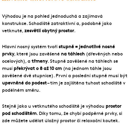
Výhodou je na pohled jednoduchá a zajímavá
konstrukce. Schodiště zatraktivní a, podobně jako
vetknuté,
zesvětlí obytný prostor
.
Hlavní nosný systém tvoří
stupně = jednotlivé nosné
prvky
, které jsou zavěšené
na táhlech
(dřevěných nebo
ocelových), a
třmeny
. Stupně zavěšené na táhlech se
musí
překrývat o 8 až 10 cm
(na jednom táhle jsou
zavěšené dvě stupnice). První a poslední stupně musí být
upevněné do podest
– tím je zajištěna tuhost schodiště v
podélném směru.
Stejně jako u vetknutého schodiště je výhodou
prostor
pod schodištěm
. Díky tomu, že chybí podpěrné prvky, si
zde můžete udělat úložný prostor či relaxační koutek.