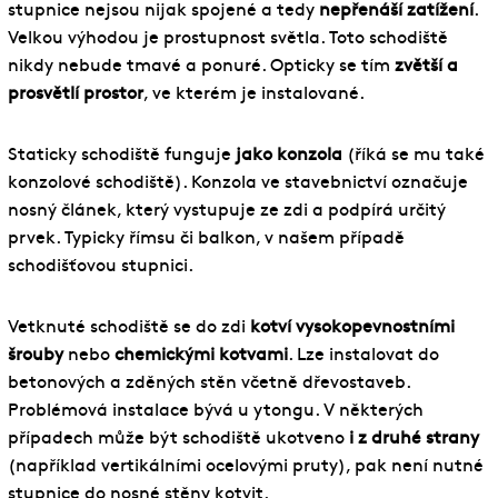
stupnice nejsou nijak spojené a tedy
nepřenáší zatížení
.
Velkou výhodou je prostupnost světla. Toto schodiště
nikdy nebude tmavé a ponuré. Opticky se tím
zvětší a
prosvětlí prostor
, ve kterém je instalované.
Staticky schodiště funguje
jako konzola
(říká se mu také
konzolové schodiště). Konzola ve stavebnictví označuje
nosný článek, který vystupuje ze zdi a podpírá určitý
prvek. Typicky římsu či balkon, v našem případě
schodišťovou stupnici.
Vetknuté schodiště se do zdi
kotví vysokopevnostními
šrouby
nebo
chemickými kotvami
. Lze instalovat do
betonových a zděných stěn včetně dřevostaveb.
Problémová instalace bývá u ytongu. V některých
případech může být schodiště ukotveno
i z druhé strany
(například vertikálními ocelovými pruty), pak není nutné
stupnice do nosné stěny kotvit.