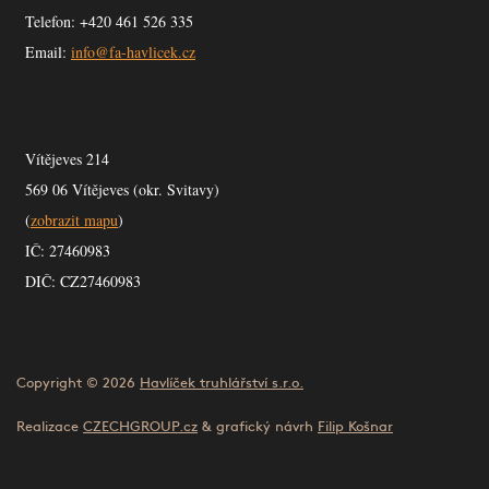
Telefon: +420 461 526 335
Email:
info@fa-havlicek.cz
Vítějeves 214
569 06 Vítějeves (okr. Svitavy)
(
zobrazit mapu
)
IČ: 27460983
DIČ: CZ27460983
Copyright © 2026
Havlíček truhlářství s.r.o.
Realizace
CZECHGROUP.cz
& grafický návrh
Filip Košnar