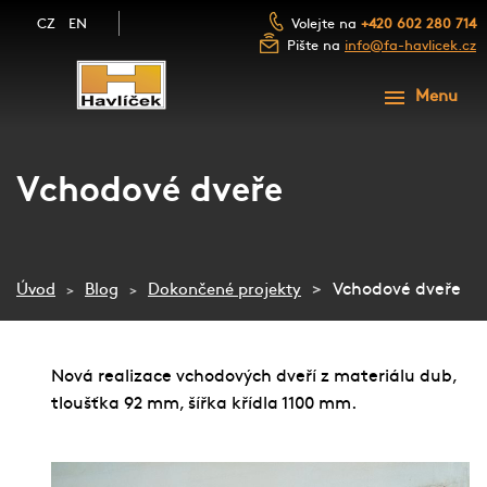
CZ
EN
Volejte na
+420 602 280 714
Pište na
info@fa-havlicek.cz
ÚVOD
Menu
PRODUKTY
SLUŽBY
SCHODY A SCHODIŠTĚ
Vchodové dveře
FOTOGALERIE
ZÁBRADLÍ A MADLA
NAŠE FIRMA
LUXUSNÍ DŘEVĚNÉ DVEŘE
Vchodové dveře
Úvod
Blog
Dokončené projekty
BLOG
NÁBYTEK Z MASIVU
KONTAKT
DŘEVĚNÉ OBLOŽENÍ
Nová realizace vchodových dveří z materiálu dub,
tloušťka 92 mm, šířka křídla 1100 mm.
NEZÁVAZNÁ POPTÁVKA
PŘEJÍT NA E-SHOP