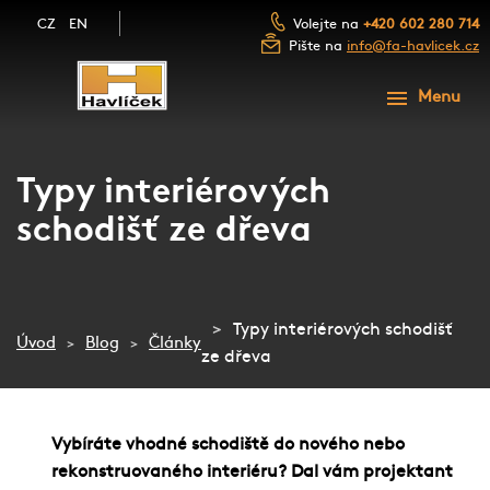
CZ
EN
Volejte na
+420 602 280 714
Pište na
info@fa-havlicek.cz
ÚVOD
Menu
PRODUKTY
SLUŽBY
SCHODY A SCHODIŠTĚ
Typy interiérových
FOTOGALERIE
schodišť ze dřeva
ZÁBRADLÍ A MADLA
NAŠE FIRMA
LUXUSNÍ DŘEVĚNÉ DVEŘE
BLOG
NÁBYTEK Z MASIVU
Typy interiérových schodišť
KONTAKT
Úvod
Blog
Články
ze dřeva
DŘEVĚNÉ OBLOŽENÍ
NEZÁVAZNÁ POPTÁVKA
PŘEJÍT NA E-SHOP
Vybíráte vhodné schodiště do nového nebo
rekonstruovaného interiéru? Dal vám projektant