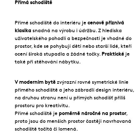
Přímá schodiště
Přímé schodiště do interiéru je
cenově příznivá
klasika
snadná na výrobu i údržbu. Z hlediska
uživatelského pohodlí a bezpečnosti je vhodné do
prostor, kde se pohybují děti nebo starší lidé, kteří
ocení široká stupadla a žádné točky.
Praktické
je
také při stěhování nábytku.
V moderním bytě
zvýrazní rovné symetrické linie
přímého schodiště a jeho zábradlí design interiéru,
na druhou stranu není u přímých schodišť příliš
prostoru pro kreativitu.
Přímé schodiště je
poměrně náročné na prostor
,
proto jsou do menších prostor častěji navrhovaná
schodiště točitá či lomená.