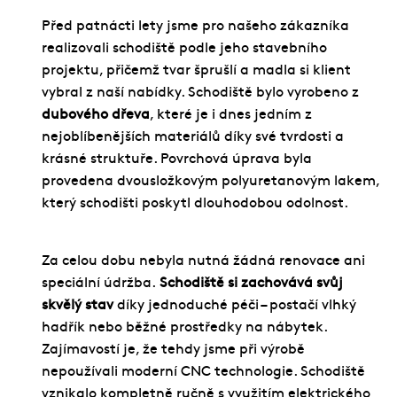
Služby
Před patnácti lety jsme pro našeho zákazníka
Fotogalerie
realizovali schodiště podle jeho stavebního
projektu, přičemž tvar šprušlí a madla si klient
Naše firma
vybral z naší nabídky. Schodiště bylo vyrobeno z
Blog
dubového dřeva
, které je i dnes jedním z
nejoblíbenějších materiálů díky své tvrdosti a
Kontakt
krásné struktuře. Povrchová úprava byla
provedena dvousložkovým polyuretanovým lakem,
který schodišti poskytl dlouhodobou odolnost.
Za celou dobu nebyla nutná žádná renovace ani
speciální údržba.
Schodiště si zachovává svůj
skvělý stav
díky jednoduché péči – postačí vlhký
hadřík nebo běžné prostředky na nábytek.
Zajímavostí je, že tehdy jsme při výrobě
nepoužívali moderní CNC technologie. Schodiště
vznikalo kompletně ručně s využitím elektrického