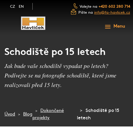
CZ
EN
Volejte na
+420 602 280 714
Pište na
info@fa-havlicek.cz
ÚVOD
Menu
PRODUKTY
SLUŽBY
SCHODY A SCHODIŠTĚ
Schodiště po 15 letech
FOTOGALERIE
ZÁBRADLÍ A MADLA
Jak bude vaše schodiště vypadat po letech?
NAŠE FIRMA
Podívejte se na fotografie schodiště, které jsme
LUXUSNÍ DŘEVĚNÉ DVEŘE
BLOG
realizovali před 15 lety.
NÁBYTEK Z MASIVU
KONTAKT
DŘEVĚNÉ OBLOŽENÍ
Schodiště po 15
Dokončené
Úvod
Blog
NEZÁVAZNÁ POPTÁVKA
PŘEJÍT NA E-SHOP
projekty
letech